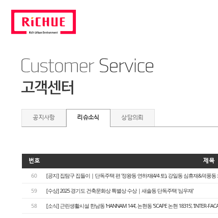
공지사항
리슈소식
상담의뢰
번호
제목
60
[공지] 집탐구 집들이｜단독주택 편 '정왕동 연하재(4/4 토), 강일동 심휴재&덕풍동 화운풍재
59
[수상] 2025 경기도 건축문화상 특별상 수상｜새솔동 단독주택 '심우재'
58
[소식] 근린생활시설 한남동 'HANNAM 144', 논현동 'SCAPE 논현 18315', 'INTER-FA