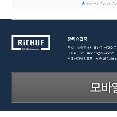
제목+본문
제목
㈜리슈건축
주소 : 서울특별시 용산구 한강대로 48길 
E-Mail : richuehong2@naver.
부동산개발업등록 : 서울 080126 copyrigh