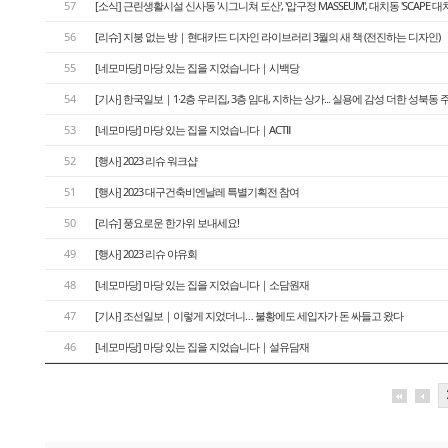
57
[소식] 근린생활시설 신사동 '시그니쳐 도산', '압구정 MASSEUM', 대치동 'SCAPE 대치
56
[리슈] 지붕 없는 방｜현대카드 디자인 라이브러리 3월의 새 책 (전진하는 디자인)
55
[네모마당] 마당 있는 집을 지었습니다｜시백당
54
[기사] 한국일보｜1·2층 우리집, 3층 임대, 지하는 상가... 실용에 감성 더한 성북동 
53
[네모마당] 마당 있는 집을 지었습니다｜ACTⅡ
52
[행사] 2023 리슈 워크샵
51
[행사] 2023 대구건축비엔날레 특별기획전 참여
50
[리슈] 풍요로운 한가위 보내세요!
49
[행사] 2023 리슈 야유회
48
[네모마당] 마당 있는 집을 지었습니다｜소담원재
47
[기사] 조선일보｜이렇게 지었더니… 불황에도 세입자가 돈 싸들고 왔다
46
[네모마당] 마당 있는 집을 지었습니다｜설유담재