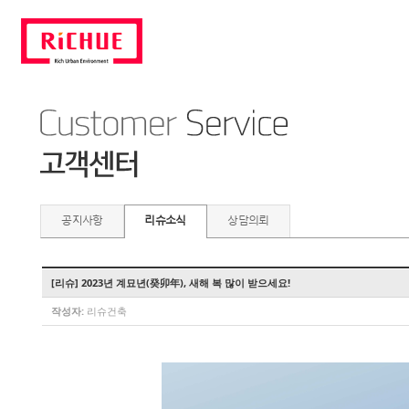
공지사항
리슈소식
상담의뢰
[리슈] 2023년 계묘년(癸卯年), 새해 복 많이 받으세요!
작성자:
리슈건축