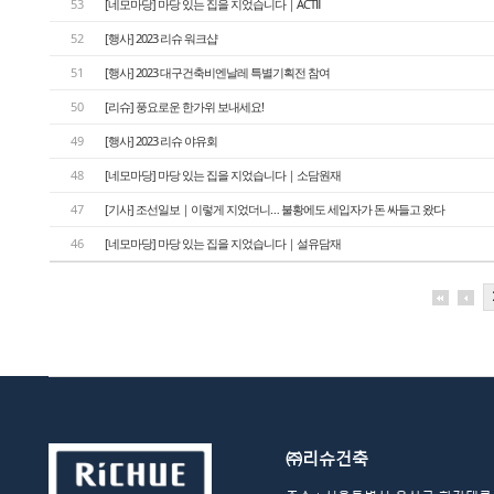
53
[네모마당] 마당 있는 집을 지었습니다｜ACTⅡ
52
[행사] 2023 리슈 워크샵
51
[행사] 2023 대구건축비엔날레 특별기획전 참여
50
[리슈] 풍요로운 한가위 보내세요!
49
[행사] 2023 리슈 야유회
48
[네모마당] 마당 있는 집을 지었습니다｜소담원재
47
[기사] 조선일보｜이렇게 지었더니… 불황에도 세입자가 돈 싸들고 왔다
46
[네모마당] 마당 있는 집을 지었습니다｜설유담재
㈜리슈건축