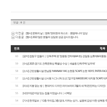
​
댓글 :
건
0
이전글
[행사] 문화의 날｜영화 '앤트맨과 와스프：퀀텀매니아' 감상
다음글
[행사] 2022 많은 분들의 상담료 성금 감사드립니다.
번호
제목
60
[공지] 집탐구 집들이｜단독주택 편 '정왕동 연하재(4/4 토), 강일동 심휴재&덕풍동 화운풍재
59
[수상] 2025 경기도 건축문화상 특별상 수상｜새솔동 단독주택 '심우재'
58
[소식] 근린생활시설 한남동 'HANNAM 144', 논현동 'SCAPE 논현 18315', 'INTER-FA
57
[소식] 근린생활시설 신사동 '시그니쳐 도산', '압구정 MASSEUM', 대치동 'SCAPE 대치
56
[리슈] 지붕 없는 방｜현대카드 디자인 라이브러리 3월의 새 책 (전진하는 디자인)
55
[네모마당] 마당 있는 집을 지었습니다｜시백당
54
[기사] 한국일보｜1·2층 우리집, 3층 임대, 지하는 상가... 실용에 감성 더한 성북동 