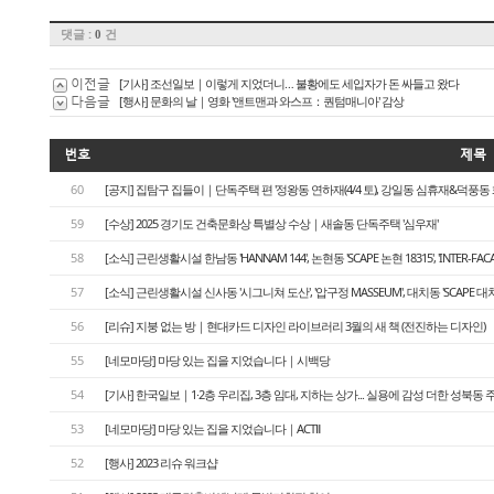
댓글 :
건
0
이전글
[기사] 조선일보｜이렇게 지었더니… 불황에도 세입자가 돈 싸들고 왔다
다음글
[행사] 문화의 날｜영화 '앤트맨과 와스프：퀀텀매니아' 감상
번호
제목
60
[공지] 집탐구 집들이｜단독주택 편 '정왕동 연하재(4/4 토), 강일동 심휴재&덕풍동 화운풍재
59
[수상] 2025 경기도 건축문화상 특별상 수상｜새솔동 단독주택 '심우재'
58
[소식] 근린생활시설 한남동 'HANNAM 144', 논현동 'SCAPE 논현 18315', 'INTER-FA
57
[소식] 근린생활시설 신사동 '시그니쳐 도산', '압구정 MASSEUM', 대치동 'SCAPE 대치
56
[리슈] 지붕 없는 방｜현대카드 디자인 라이브러리 3월의 새 책 (전진하는 디자인)
55
[네모마당] 마당 있는 집을 지었습니다｜시백당
54
[기사] 한국일보｜1·2층 우리집, 3층 임대, 지하는 상가... 실용에 감성 더한 성북동 
53
[네모마당] 마당 있는 집을 지었습니다｜ACTⅡ
52
[행사] 2023 리슈 워크샵