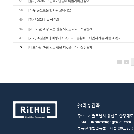
51
[행사] 2023 대구건축비엔날레 특별기획전 참여
50
[리슈] 풍요로운 한가위 보내세요!
49
[행사] 2023 리슈 야유회
48
[네모마당] 마당 있는 집을 지었습니다｜소담원재
47
[기사] 조선일보｜이렇게 지었더니… 불황에도 세입자가 돈 싸들고 왔다
☞
[네모마당] 마당 있는 집을 지었습니다｜설유담재
㈜리슈건축
주소 : 서울특별시 용산구 한강대로 48길 
E-Mail : richuehong2@naver.
부동산개발업등록 : 서울 080126 copyrigh