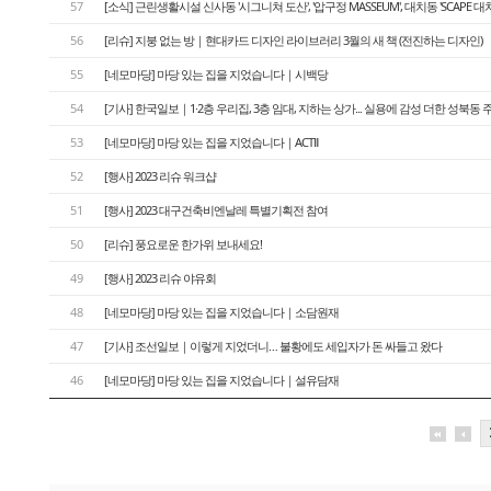
57
[소식] 근린생활시설 신사동 '시그니쳐 도산', '압구정 MASSEUM', 대치동 'SCAPE 대치
56
[리슈] 지붕 없는 방｜현대카드 디자인 라이브러리 3월의 새 책 (전진하는 디자인)
55
[네모마당] 마당 있는 집을 지었습니다｜시백당
54
[기사] 한국일보｜1·2층 우리집, 3층 임대, 지하는 상가... 실용에 감성 더한 성북동 
53
[네모마당] 마당 있는 집을 지었습니다｜ACTⅡ
52
[행사] 2023 리슈 워크샵
51
[행사] 2023 대구건축비엔날레 특별기획전 참여
50
[리슈] 풍요로운 한가위 보내세요!
49
[행사] 2023 리슈 야유회
48
[네모마당] 마당 있는 집을 지었습니다｜소담원재
47
[기사] 조선일보｜이렇게 지었더니… 불황에도 세입자가 돈 싸들고 왔다
46
[네모마당] 마당 있는 집을 지었습니다｜설유담재