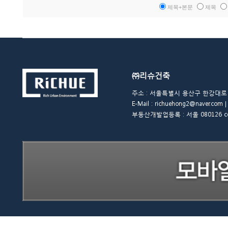
제목+본문
제목
㈜리슈건축
주소 : 서울특별시 용산구 한강대로 48길 
E-Mail : richuehong2@naver.
부동산개발업등록 : 서울 080126 copyrigh