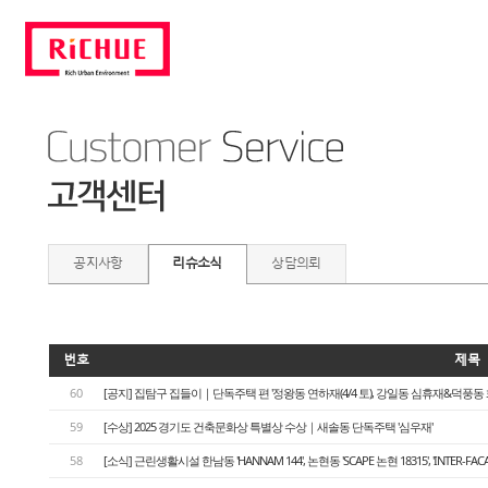
공지사항
리슈소식
상담의뢰
번호
제목
60
[공지] 집탐구 집들이｜단독주택 편 '정왕동 연하재(4/4 토), 강일동 심휴재&덕풍동 화운풍재
59
[수상] 2025 경기도 건축문화상 특별상 수상｜새솔동 단독주택 '심우재'
58
[소식] 근린생활시설 한남동 'HANNAM 144', 논현동 'SCAPE 논현 18315', 'INTER-FA