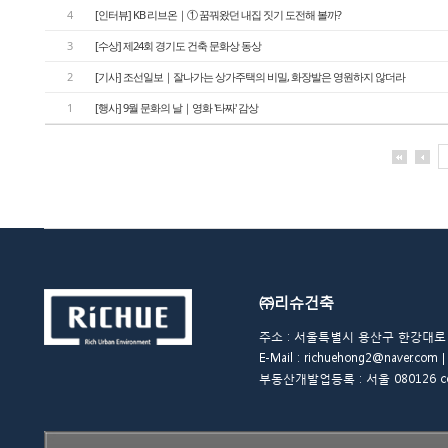
4
[인터뷰] KB 리브온｜① 꿈꿔왔던 내집 짓기 도전해 볼까?
3
[수상] 제24회 경기도 건축 문화상 동상
2
[기사] 조선일보｜잘나가는 상가주택의 비밀, 화장발은 영원하지 않더라
1
[행사] 9월 문화의 날｜영화 '타짜' 감상
㈜리슈건축
주소 : 서울특별시 용산구 한강대로 48길 
E-Mail : richuehong2@naver.
부동산개발업등록 : 서울 080126 copyrigh