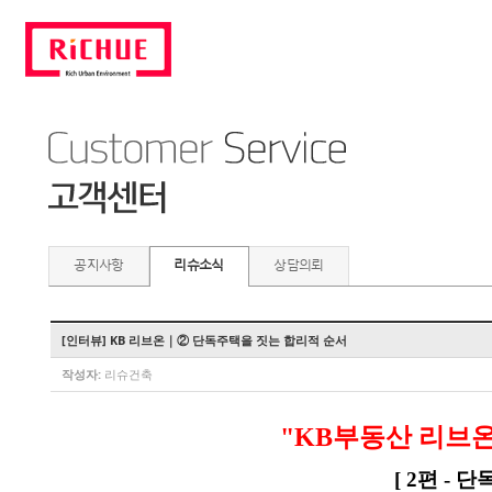
공지사항
리슈소식
상담의뢰
[인터뷰] KB 리브온｜② 단독주택을 짓는 합리적 순서
작성자:
리슈건축
"KB부동산 리브
[ 2편 -