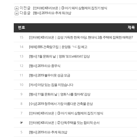
이전글
[인터뷰] KB 리브온｜③ 아기 돼지 삼형제의 집짓기 방식
다음글
[행사] 2019 리슈 추계 워크샵
번호
제목
15
[인터뷰] KB 리브온｜감성 가득한 한옥 마당, 현대식 2층 주택에 접목한 매력은?
14
[매체] EBS 건축탐구집｜운양동 ㄱㄷ집 예고
13
[행사] 1월 문화의 날｜영화 '포드v페라리' 감상
12
[행사] 2019 리슈 종무식
11
[행사] 2019 불우이웃 성금 모금
10
[저서] 마당 있는 집을 지었습니다
9
[행사] 11월 문화의 날｜영화 '나를 찾아줘' 감상
8
[수상] 2019 청주에서 가장 아름다운 건축물 은상
7
[인터뷰] KB 리브온｜③ 아기 돼지 삼형제의 집짓기 방식
☞
[인터뷰] KB 리브온｜② 단독주택을 짓는 합리적 순서
5
[행사] 2019 리슈 추계 워크샵