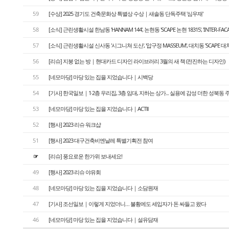
59
[수상] 2025 경기도 건축문화상 특별상 수상｜새솔동 단독주택 '심우재'
58
[소식] 근린생활시설 한남동 'HANNAM 144', 논현동 'SCAPE 논현 18315', 'INTER-FA
57
[소식] 근린생활시설 신사동 '시그니쳐 도산', '압구정 MASSEUM', 대치동 'SCAPE 대치
56
[리슈] 지붕 없는 방｜현대카드 디자인 라이브러리 3월의 새 책 (전진하는 디자인)
55
[네모마당] 마당 있는 집을 지었습니다｜시백당
54
[기사] 한국일보｜1·2층 우리집, 3층 임대, 지하는 상가... 실용에 감성 더한 성북동 
53
[네모마당] 마당 있는 집을 지었습니다｜ACTⅡ
52
[행사] 2023 리슈 워크샵
51
[행사] 2023 대구건축비엔날레 특별기획전 참여
☞
[리슈] 풍요로운 한가위 보내세요!
49
[행사] 2023 리슈 야유회
48
[네모마당] 마당 있는 집을 지었습니다｜소담원재
47
[기사] 조선일보｜이렇게 지었더니… 불황에도 세입자가 돈 싸들고 왔다
46
[네모마당] 마당 있는 집을 지었습니다｜설유담재