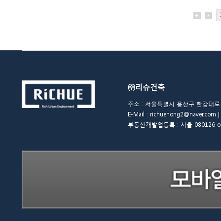
㈜리슈건축
주소 : 서울특별시 용산구 한강대로 48길 
E-Mail : richuehong2@naver.
부동산개발업등록 : 서울 080126 copyrigh