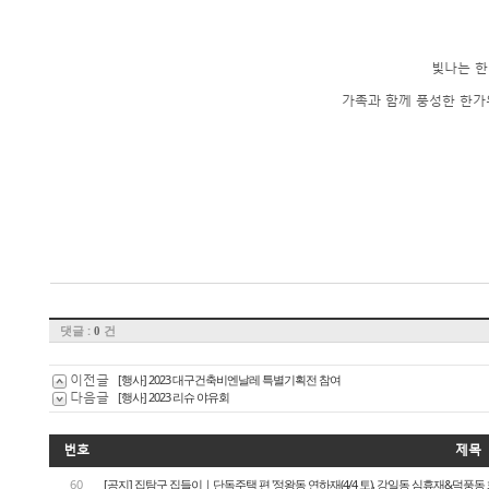
빛나는 한
가족과 함께 풍성한 한가
댓글 :
건
0
이전글
[행사] 2023 대구건축비엔날레 특별기획전 참여
다음글
[행사] 2023 리슈 야유회
번호
제목
60
[공지] 집탐구 집들이｜단독주택 편 '정왕동 연하재(4/4 토), 강일동 심휴재&덕풍동 화운풍재