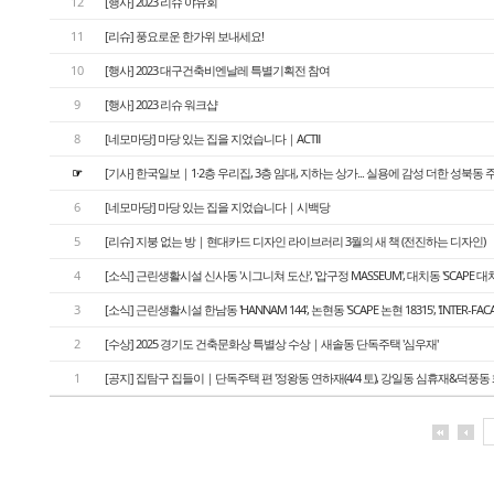
12
[행사] 2023 리슈 야유회
11
[리슈] 풍요로운 한가위 보내세요!
10
[행사] 2023 대구건축비엔날레 특별기획전 참여
9
[행사] 2023 리슈 워크샵
8
[네모마당] 마당 있는 집을 지었습니다｜ACTⅡ
☞
[기사] 한국일보｜1·2층 우리집, 3층 임대, 지하는 상가... 실용에 감성 더한 성북동 
6
[네모마당] 마당 있는 집을 지었습니다｜시백당
5
[리슈] 지붕 없는 방｜현대카드 디자인 라이브러리 3월의 새 책 (전진하는 디자인)
4
[소식] 근린생활시설 신사동 '시그니쳐 도산', '압구정 MASSEUM', 대치동 'SCAPE 대치
3
[소식] 근린생활시설 한남동 'HANNAM 144', 논현동 'SCAPE 논현 18315', 'INTER-FA
2
[수상] 2025 경기도 건축문화상 특별상 수상｜새솔동 단독주택 '심우재'
1
[공지] 집탐구 집들이｜단독주택 편 '정왕동 연하재(4/4 토), 강일동 심휴재&덕풍동 화운풍재