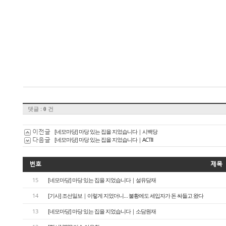
댓글 :
건
0
이전글
[네모마당] 마당 있는 집을 지었습니다｜시백당
다음글
[네모마당] 마당 있는 집을 지었습니다｜ACTⅡ
번호
제목
15
[네모마당] 마당 있는 집을 지었습니다｜설유담재
14
[기사] 조선일보｜이렇게 지었더니… 불황에도 세입자가 돈 싸들고 왔다
13
[네모마당] 마당 있는 집을 지었습니다｜소담원재