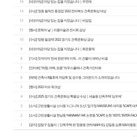
14
[네모마당] 마당 있는 집을 지었습니다｜우연재
13
[수상] '장동 펼쳐진 풍경집' 2022 전라북도 건축문화상 대상
12
[네모마당] 마당 있는 집을 지었습니다｜비담집
11
[행사] 문화의 날｜리움미술관 전시회 감상
10
[수상] '양평 필경재' 2022 경기도 건축문화상 금상
9
[네모마당] 마당 있는 집을 지었습니다｜화운풍재
8
[기사] 짓자마자 '전세 완판' 6억 이득…이 건물이 대박난 비결
7
[인터뷰] "좌향, 여백, 표층" 하우스플래너 건축가인터뷰
6
[매체] 건축사 8월호에 자담회 및 성수동 그라운드가 소개되었습니다.
5
[행사] 2022 리슈 워크샵
4
[수상] 2025 경기도 건축문화상 특별상 수상｜새솔동 단독주택 '심우재'
3
[소식] 근린생활시설 신사동 '시그니쳐 도산', '압구정 MASSEUM', 대치동 'SCAPE 대치
2
[소식] 근린생활시설 한남동 'HANNAM 144', 논현동 'SCAPE 논현 18315', 'INTER-FA
1
[공지] 집탐구 집들이｜단독주택 편 '정왕동 연하재(4/4 토), 강일동 심휴재&덕풍동 화운풍재