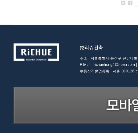
㈜리슈건축
주소 : 서울특별시 용산구 한강대로 48길 
E-Mail : richuehong2@naver.
부동산개발업등록 : 서울 080126 copyrigh