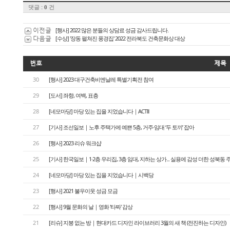
댓글 :
건
0
이전글
[행사] 2022 많은 분들의 상담료 성금 감사드립니다.
다음글
[수상] '장동 펼쳐진 풍경집' 2022 전라북도 건축문화상 대상
번호
제목
30
[행사] 2023 대구건축비엔날레 특별기획전 참여
29
[도서] 좌향, 여백, 표층
28
[네모마당] 마당 있는 집을 지었습니다｜ACTⅡ
27
[기사] 조선일보｜노후 주택가에 예쁜 5층, 거주·임대 ‘두 토끼’ 잡아
26
[행사] 2023 리슈 워크샵
25
[기사] 한국일보｜1·2층 우리집, 3층 임대, 지하는 상가... 실용에 감성 더한 성북동 
24
[네모마당] 마당 있는 집을 지었습니다｜시백당
23
[행사] 2021 불우이웃 성금 모금
22
[행사] 9월 문화의 날｜영화 '타짜' 감상
21
[리슈] 지붕 없는 방｜현대카드 디자인 라이브러리 3월의 새 책 (전진하는 디자인)