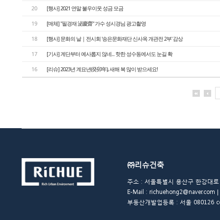
20
[행사] 2021 연말 불우이웃 성금 모금
19
[매체] "필경재 泌慶齋" 가수 성시경님 광고촬영
18
[행사] 문화의 날｜전시회 '송은문화재단 신사옥 개관전 2부' 감상
17
[기사] 계단부터 예사롭지 않네... 핫한 성수동에서도 눈길 확
16
[리슈] 2023년 계묘년(癸卯年), 새해 복 많이 받으세요!
㈜리슈건축
주소 : 서울특별시 용산구 한강대로 48길 
E-Mail : richuehong2@naver.
부동산개발업등록 : 서울 080126 copyrigh