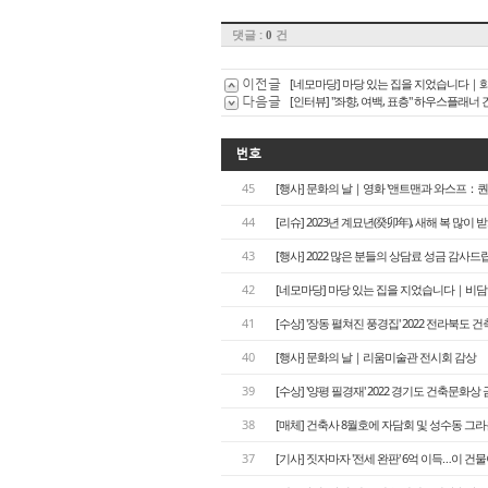
댓글 :
건
0
이전글
[네모마당] 마당 있는 집을 지었습니다｜
다음글
[인터뷰] "좌향, 여백, 표층" 하우스플래
번호
45
[행사] 문화의 날｜영화 '앤트맨과 와스프：
44
[리슈] 2023년 계묘년(癸卯年), 새해 복 많이 
43
[행사] 2022 많은 분들의 상담료 성금 감사드
42
[네모마당] 마당 있는 집을 지었습니다｜비
41
[수상] '장동 펼쳐진 풍경집' 2022 전라북도
40
[행사] 문화의 날｜리움미술관 전시회 감상
39
[수상] '양평 필경재' 2022 경기도 건축문화상
38
[매체] 건축사 8월호에 자담회 및 성수동 
37
[기사] 짓자마자 '전세 완판' 6억 이득…이 건