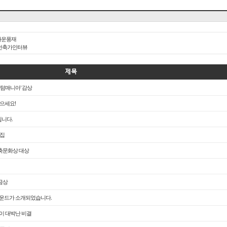
화운풍재
너 건축가인터뷰
제목
퀀텀매니아' 감상
받으세요!
립니다.
담집
 건축문화상 대상
 금상
그라운드가 소개되었습니다.
물이 대박난 비결