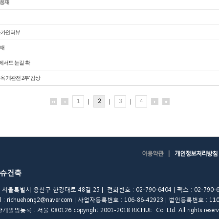
운풍재
건축가인터뷰
연재
동에서도 눈길 확
 개관전 2부' 감상
1
|
2
|
3
|
4
|
이용약관
개인정보처리방침
슈건축
 서울특별시 용산구 한강대로 48길 25 | 전화번호 : 02-790-6404 | 팩스 : 02-790-6
il : richuehong2@naver.com | 사업자등록번호 : 106-86-42923 | 법인등록번호 : 11
발업등록 : 서울 080126 copyright 2001-2018 RICHUE Co. Ltd. All rights reserv