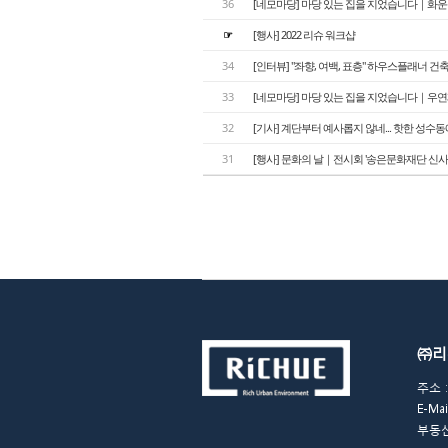
36
[네모마당] 마당 있는 집을 지었습니다｜화
☞
[행사] 2022 리슈 워크샵
34
[인터뷰] "좌향, 여백, 표층" 하우스플래너 
33
[네모마당] 마당 있는 집을 지었습니다｜우
32
[기사] 계단부터 예사롭지 않네... 핫한 성수
31
[행사] 문화의 날｜전시회 '송은문화재단 신사옥
㈜리
주소 :
E-Ma
부동산개