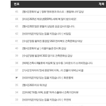
번호
제목
45
[행사] 문화의 날｜영화 '앤트맨과 와스프：퀀텀매니아' 감상
44
[리슈] 2023년 계묘년(癸卯年), 새해 복 많이 받으세요!
43
[행사] 2022 많은 분들의 상담료 성금 감사드립니다.
42
[네모마당] 마당 있는 집을 지었습니다｜비담집
41
[수상] '장동 펼쳐진 풍경집' 2022 전라북도 건축문화상 대상
40
[행사] 문화의 날｜리움미술관 전시회 감상
39
[수상] '양평 필경재' 2022 경기도 건축문화상 금상
38
[매체] 건축사 8월호에 자담회 및 성수동 그라운드가 소개되었습니다.
37
[기사] 짓자마자 '전세 완판' 6억 이득…이 건물이 대박난 비결
☞
[네모마당] 마당 있는 집을 지었습니다｜화운풍재
35
[행사] 2022 리슈 워크샵
34
[인터뷰] "좌향, 여백, 표층" 하우스플래너 건축가인터뷰
33
[네모마당] 마당 있는 집을 지었습니다｜우연재