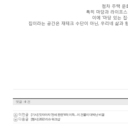
점차 주택 문
특히 마당과 라이프스
이에 '마당 있는 
집이라는 공간은 재테크 수단이 아닌, 우리네 삶과 
댓글 :
건
0
이전글
[기사] 짓자마자 '전세 완판' 6억 이득…이 건물이 대박난 비결
다음글
[행사] 2022 리슈 워크샵