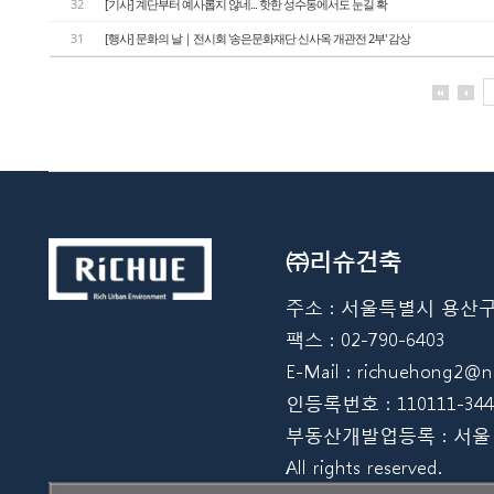
32
[기사] 계단부터 예사롭지 않네... 핫한 성수동에서도 눈길 확
31
[행사] 문화의 날｜전시회 '송은문화재단 신사옥 개관전 2부' 감상
㈜리슈건축
주소 : 서울특별시 용산구 한강
팩스 : 02-790-6403
E-Mail : richuehong2
인등록번호 : 110111-344
부동산개발업등록 : 서울 08012
All rights reserved.