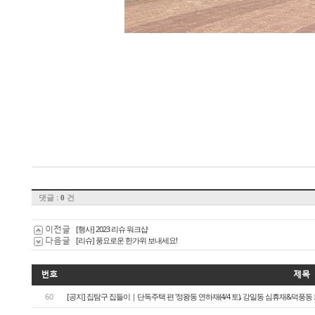
댓글 :
건
0
이전글
[행사] 2023 리슈 워크샵
다음글
[리슈] 풍요로운 한가위 보내세요!
번호
제목
60
[공지] 집탐구 집들이｜단독주택 편 '정왕동 연하재(4/4 토), 강일동 심휴재&덕풍동 화운풍재