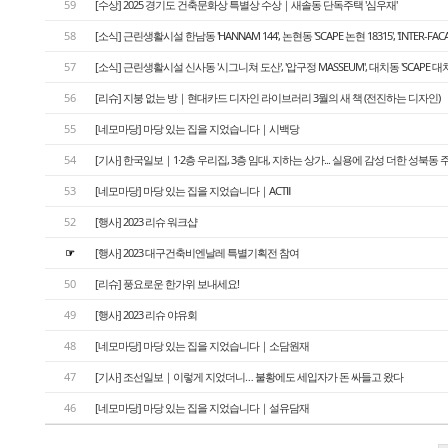
59
[수상] 2025 경기도 건축문화상 특별상 수상｜새솔동 단독주택 '심우재'
58
[소식] 근린생활시설 한남동 'HANNAM 144', 논현동 'SCAPE 논현 18315', 'INTER-FA
57
[소식] 근린생활시설 신사동 '시그니쳐 도산', '압구정 MASSEUM', 대치동 'SCAPE 대치
56
[리슈] 지붕 없는 방｜현대카드 디자인 라이브러리 3월의 새 책 (전진하는 디자인)
55
[네모마당] 마당 있는 집을 지었습니다｜시백당
54
[기사] 한국일보｜1·2층 우리집, 3층 임대, 지하는 상가... 실용에 감성 더한 성북동 
53
[네모마당] 마당 있는 집을 지었습니다｜ACTⅡ
52
[행사] 2023 리슈 워크샵
☞
[행사] 2023 대구건축비엔날레 특별기획전 참여
50
[리슈] 풍요로운 한가위 보내세요!
49
[행사] 2023 리슈 야유회
48
[네모마당] 마당 있는 집을 지었습니다｜소담원재
47
[기사] 조선일보｜이렇게 지었더니… 불황에도 세입자가 돈 싸들고 왔다
46
[네모마당] 마당 있는 집을 지었습니다｜설유담재