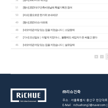
51
[행사] 2023 대구건축비엔날레 특별기획전 참여
50
[리슈] 풍요로운 한가위 보내세요!
49
[행사] 2023 리슈 야유회
48
[네모마당] 마당 있는 집을 지었습니다｜소담원재
47
[기사] 조선일보｜이렇게 지었더니… 불황에도 세입자가 돈 싸들고 왔다
46
[네모마당] 마당 있는 집을 지었습니다｜설유담재
㈜리슈건축
주소 : 서울특별시 용산구 한강대로 48길 
E-Mail : richuehong2@naver.