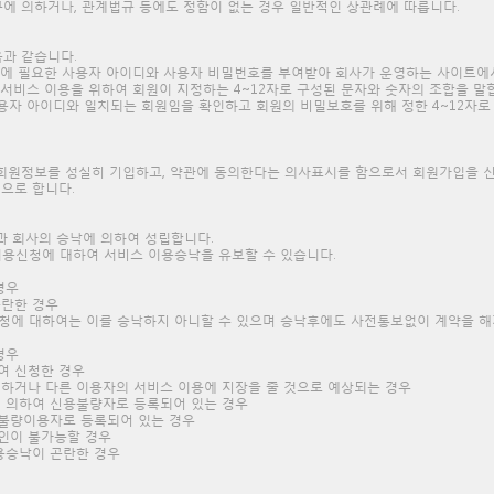
규에 의하거나, 관계법규 등에도 정함이 없는 경우 일반적인 상관례에 따릅니다.
음과 같습니다.
용에 필요한 사용자 아이디와 사용자 비밀번호를 부여받아 회사가 운영하는 사이트에
 서비스 이용을 위하여 회원이 지정하는 4~12자로 구성된 문자와 숫자의 조합을 말
용자 아이디와 일치되는 회원임을 확인하고 회원의 비밀보호를 위해 정한 4~12자로
라 회원정보를 성실히 기입하고, 약관에 동의한다는 의사표시를 함으로서 회원가입을 
으로 합니다.
과 회사의 승낙에 의하여 성립합니다.
 이용신청에 대하여 서비스 이용승낙을 유보할 수 있습니다.
경우
란한 경우
용신청에 대하여는 이를 승낙하지 아니할 수 있으며 승낙후에도 사전통보없이 계약을 해
경우
여 신청한 경우
하거나 다른 이용자의 서비스 이용에 지장을 줄 것으로 예상되는 경우
 의하여 신용불량자로 등록되어 있는 경우
불량이용자로 등록되어 있는 경우
인이 불가능할 경우
용승낙이 곤란한 경우