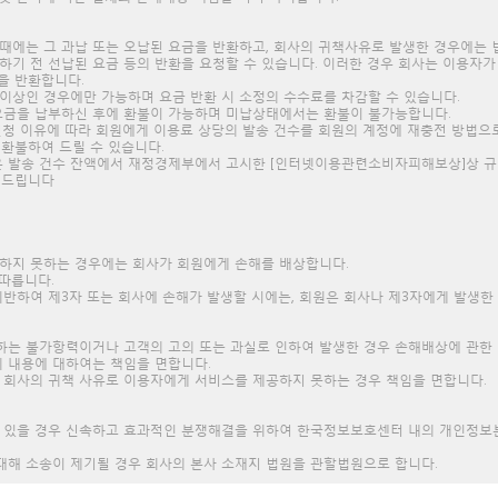
을 때에는 그 과납 또는 오납된 요금을 반환하고, 회사의 귀책사유로 발생한 경우에
용하기 전 선납된 요금 등의 반환을 요청할 수 있습니다. 이러한 경우 회사는 이용자
을 반환합니다.
 이상인 경우에만 가능하며 요금 반환 시 소정의 수수료를 차감할 수 있습니다.
 요금을 납부하신 후에 환불이 가능하며 미납상태에서는 환불이 불가능합니다.
불신청 이유에 따라 회원에게 이용료 상당의 발송 건수를 회원의 계정에 재충전 방법으
환불하여 드릴 수 있습니다.
은 발송 건수 잔액에서 재정경제부에서 고시한 [인터넷이용관련소비자피해보상]상 규정한
 드립니다
용하지 못하는 경우에는 회사가 회원에게 손해를 배상합니다.
 따릅니다.
위반하여 제3자 또는 회사에 손해가 발생할 시에는, 회원은 회사나 제3자에게 발생한
 준하는 불가항력이거나 고객의 고의 또는 과실로 인하여 발생한 경우 손해배상에 관한
의 내용에 대하여는 책임을 면합니다.
여 회사의 귀책 사유로 이용자에게 서비스를 제공하지 못하는 경우 책임을 면합니다.
이 있을 경우 신속하고 효과적인 분쟁해결을 위하여 한국정보보호센터 내의 개인정보
 대해 소송이 제기될 경우 회사의 본사 소재지 법원을 관할법원으로 합니다.