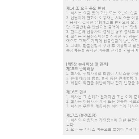
제14 조 요금 등의 반환
1. 회사는 요금 등의 과납 또는 오납이 있
2. 선납제에 한하여 이용자는 서비스를 이
이용자가 결제한 은행계좌로 반환요청 요금
단, 요금반환은 반환요청 금액이 최소1만원
3. 핸드폰과 신용카드 결제인 경우 결제후
4. 회사는 환불신청이유를 심사한 후, 환
액으로 고객의 계좌에 현금입금의 방법으로 
5. 고객의 환불신청시 구매 후 이용하고 남
송금비용을 공제한 이용료 잔액을 환불하여
[제5장 손해배상 및 면책]
제15조 손해배상
1. 회사의 귀책사유로 회원이 서비스를 이
2. 손해 배상의 방법, 절차 등은 관계법령에
3. 회원이 약관을 위반하거나 관계 법령을 
제16조 면책
1. 회사는 그 손해가 천재지변 또는 이에
2. 회사는 이용자가 게시 또는 전송한 자료
3. 회사는 무료로 제공하는 서비스에 대하
제17조 (분쟁조정)
1. 회사와 이용자는 개인정보에 관한 분쟁
니다.
2. 요금 등 서비스 이용으로 발생한 분쟁에