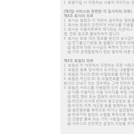
1. 회원가입 시 지정하는 사용자 아이디는
[제3장 서비스와 관련한 각 당사자의 의무]
제8조 회사의 의무
1. 회사는 법령과 이 약관이 금지하는 행
2. 회사는 회원이 안전하게 서비스를 이용할
3. 회사는 이용자로부터 제기되는 의견이나
편, 전화 등으로 통보하여야 합니다.
4. 회사는 회원 개인 정보를 본인의 승낙없이
① 전기통신기본법 등 법률의 규정에 의해
② 범죄에 대한 수사상의 목적이 있거나 
③ 기타 관계법령에서 정한 절차에 따른 
제9조 회원의 의무
1. 회원은 이 약관에서 규정하는 모든 사항
2. 회원은 등록 양식에서 요구되는 내용들
3. 회원은 자신의 ID와 비밀번호를 관리할
4. 회원은 자신의 ID 및 비밀번호를 제3
회사의 안내가 있는 경우에는 그에 따라야 
5. 회원은 서비스를 이용함에 있어 공공질서
① 다른 이용자의 이용 아이디를 부정 사
② 해킹 행위 또는 컴퓨터 바이러스의 
③ 타인의 의사에 반하여 광고성정보 등 
④ 타인의 지적 재산권 등을 침해하는 행
⑤ 범죄행위를 목적으로 하거나 범죄행위
⑥ 반국가적 범죄의 수행을 목적으로 하
⑦ 선량한 풍속 또는 기타 사회질서를 해
⑧ 서비스의 안전적인 운영이 지장을 주거