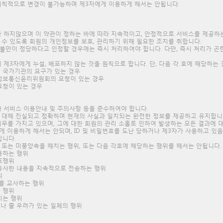
 원칙적으로 변경이 불가능하며 제3자에게 이용하게 해서는 안됩니다.
위를 하지않으며 이 약관이 정하는 바에 따라 지속적이고, 안정적으로 서비스를 제공하
 수 있도록 회원의 개인정보를 보호, 관리하기 위해 필요한 조치를 취합니다.
 불만이 정당하다고 인정할 경우에는 즉시 처리하여야 합니다. 다만, 즉시 처리가 
 제3자에게 누설, 배포하지 않는 것을 원칙으로 합니다. 단, 다음 각 호에 해당하는
 국가기관의 요구가 있는 경우
정보통신윤리위원회의 요청이 있는 경우
요청이 있는 경우
과 서비스 이용안내 및 주의사항 등을 준수하여야 합니다.
에 대해 진실되고 정확하며 현재의 사실과 일치되는 완전한 정보를 제공하고 유지합니
 의무를 가지고 있으며, 그에 대한 회원의 관리 소홀로 인하여 발생하는 모든 결과에
자에게 이용하게 해서는 안되며, ID 및 비밀번호를 도난 당하거나 제3자가 사용하고 
합니다.
 또는 미풍양속을 해치는 행위, 또는 다음 각호에 해당하는 행위를 해서는 안됩니다
용하는 행위
유포행위
유사한 내용을 지속적으로 전송하는 행위
위
를 교사하는 행위
는 행위
치는 행위
나 줄 우려가 있는 일체의 행위