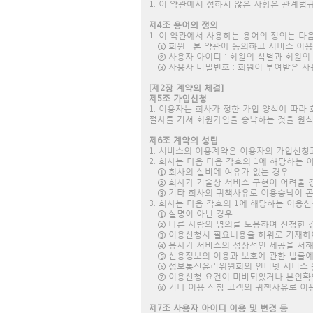
1. 이 약관에서 정하지 않은 사항은 관계법
제4조 용어의 정의
1. 이 약관에서 사용하는 용어의 정의는 다
① 회원 : 본 약관에 동의하고 서비스 이
② 사용자 아이디 : 회원의 식별과 회원의
③ 사용자 비밀번호 : 회원이 부여받은 사
[제2장 계약의 체결]
제5조 가입신청
1. 이용자는 회사가 정한 가입 양식에 따
절차를 거쳐 회원가입을 승낙하는 것을 원칙
제6조 계약의 성립
1. 서비스의 이용계약은 이용자의 가입신청
2. 회사는 다음 다음 각호의 1에 해당하는
① 회사의 설비에 여유가 없는 경우
② 회사가 기술상 서비스 구현이 어려울 
③ 기타 회사의 귀책사유로 이용승낙이 곤
3. 회사는 다음 각호의 1에 해당하는 이
① 실명이 아닌 경우
② 다른 사람의 명의를 도용하여 신청한 
③ 이용신청시 필요내용을 허위로 기재하
④ 용자가 서비스의 정상적인 제공을 저해
⑤ 신용정보의 이용과 보호에 관한 법률에
⑥ 정보통신윤리위원회의 인터넷 서비스 
⑦ 이용신청 요건이 미비되었거나 본인확
⑧ 기타 이용 신청 고객의 귀책사유로 이
제7조 사용자 아이디 이용 및 변경 등