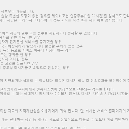
한 직후부터 가능합니다.
기술상 특별한 지장이 없는 경우를 제외하고는 연중무휴(1일 24시간)를 원칙으로 합니
이나 시간은 그러하지 아니하며 이 경우 회사는 사전 또는 사후 이를 공지합니다.
우 서비스 제공의 일부 또는 전부를 제한하거나 중지할 수 있습니다.
공사로 인한 부득이한 경우
자가 전기통신 서비스를 중지했을 경우
는 국가비상사태가 발생하거나 발생할 우려가 있는 경우
 폭주 등으로 서비스 이용에 지장이 있는 경우
주는 행위를 한 경우
입하지 아니한 경우
을 고의로 유포시킨 경우
이 광고성 메시지를 지속적으로 전송하는 경우
송이 지연되거나 실패할 수 있습니다. 회원은 메시지 발송 후 전송결과를 확인하여야
통신사업자의 문자메세지 전송시스템에 정상적으로 전송되는 경우로 합니다.
 이용할 수 없는 상태에서 메시지가 수신되지 않거나, 메시지 재전송 시간(12시간)
등록한 자료의 지적재산권은 이용자에게 귀속 됩니다. 단, 회사는 서비스 홈페이지의
 가공, 판매하는 행위 등 게재된 자료를 상업적으로 이용할 수 없으며 이를 위반하
색 및 관리에 따른 일체의 손해배상 책임을 지지 아니합니다.