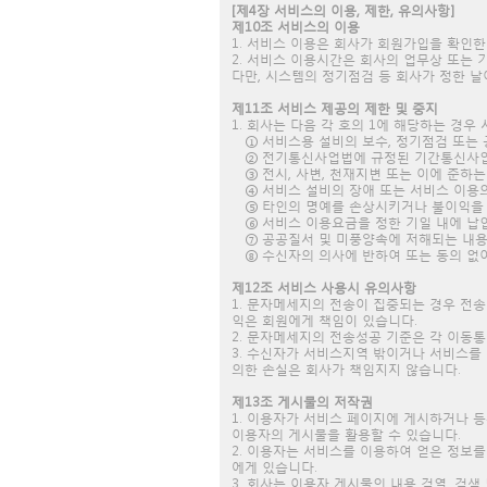
[제4장 서비스의 이용, 제한, 유의사항]
제10조 서비스의 이용
1. 서비스 이용은 회사가 회원가입을 확인
2. 서비스 이용시간은 회사의 업무상 또는 
다만, 시스템의 정기점검 등 회사가 정한 날
제11조 서비스 제공의 제한 및 중지
1. 회사는 다음 각 호의 1에 해당하는 경
① 서비스용 설비의 보수, 정기점검 또는 
② 전기통신사업법에 규정된 기간통신사업
③ 전시, 사변, 천재지변 또는 이에 준하
④ 서비스 설비의 장애 또는 서비스 이용의
⑤ 타인의 명예를 손상시키거나 불이익을 
⑥ 서비스 이용요금을 정한 기일 내에 납
⑦ 공공질서 및 미풍양속에 저해되는 내용
⑧ 수신자의 의사에 반하여 또는 동의 없
제12조 서비스 사용시 유의사항
1. 문자메세지의 전송이 집중되는 경우 전
익은 회원에게 책임이 있습니다.
2. 문자메세지의 전송성공 기준은 각 이동
3. 수신자가 서비스지역 밖이거나 서비스를
의한 손실은 회사가 책임지지 않습니다.
제13조 게시물의 저작권
1. 이용자가 서비스 페이지에 게시하거나 
이용자의 게시물을 활용할 수 있습니다.
2. 이용자는 서비스를 이용하여 얻은 정보를
에게 있습니다.
3. 회사는 이용자 게시물의 내용 검열, 검