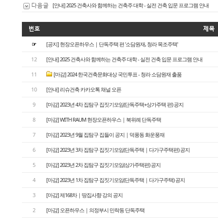
다음글
[안내] 2025 건축사와 함께하는 건축주 대학 - 실전 건축 입문 프로그램 안내
번호
제목
☞
[공지] 현장오픈하우스｜단독주택 편 '소담원재, 청라 목조주택'
12
[안내] 2025 건축사와 함께하는 건축주 대학 - 실전 건축 입문 프로그램 안내
11
[마감] 2024 한국건축문화대상 국민투표 - 청라 소담원재 출품
10
[안내] 리슈건축 카카오톡 채널 오픈
9
[마감] 2023년 4차 집탐구 집짓기모임(단독주택+상가주택 편) 공지
8
[마감] WITH RAUM 현장오픈하우스｜북위례 단독주택
7
[마감] 2023년 9월 집탐구 집들이 공지｜덕풍동 화운풍재
6
[마감] 2023년 3차 집탐구 집짓기모임(단독주택｜다가구주택편) 공지
5
[마감] 2023년 2차 집탐구 집짓기모임(상가주택편) 공지
4
[마감] 2023년 1차 집탐구 집짓기모임(단독주택｜다가구주택) 공지
3
[ 마감] 제168차｜땅집사향 강의 공지
2
[마감] 오픈하우스｜의정부시 민락동 단독주택