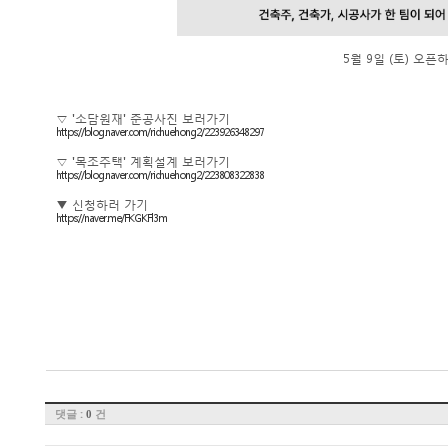
5월 9일 (토) 오
▽ '소담원재' 준공사진 보러가기
https://blog.naver.com/richuehong2/223926348297
▽ '목조주택' 계획설계 보러가기
https://blog.naver.com/richuehong2/223808322838
▼ 신청하러 가기
https://naver.me/FKGKFl3m
댓글 :
건
0