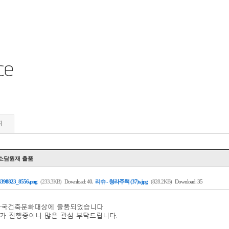
뢰
 소담원재 출품
,
4398823_8556.png
(233.3KB)
Download: 40
리슈 - 청라주택 (37)s.jpg
(828.2KB)
Download: 35
년 한국건축문화대상에 출품되었습니다.
표가 진행중이니 많은 관심 부탁드립니다.