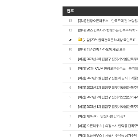
번호
13
[공지] 현장오픈하우스｜단독주택 편 '소담원재
12
[안내] 2025 건축사와 함께하는 건축주 대학 
☞
[마감] 2024 한국건축문화대상 국민투표 
10
[안내] 리슈건축 카카오톡 채널 오픈
9
[마감] 2023년 4차 집탐구 집짓기모임(단독
8
[마감] WITH RAUM 현장오픈하우스｜북위
7
[마감] 2023년 9월 집탐구 집들이 공지｜덕
6
[마감] 2023년 3차 집탐구 집짓기모임(단
5
[마감] 2023년 2차 집탐구 집짓기모임(상가주
4
[마감] 2023년 1차 집탐구 집짓기모임(단독
3
[ 마감] 제168차｜땅집사향 강의 공지
2
[마감] 오픈하우스｜의정부시 민락동 단독주
1
[마감] 오픈하우스｜서울시 수유동 상가주택