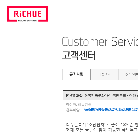
공지사항
리슈소식
상담의
[마감] 2024 한국건축문화대상 국민투표 - 청라
작성자:
리슈건축
첨부파일:
6ee0ef8ff7e91024663d240a1ba2b028_172
리슈건축의 '소담원재' 작품이 2024
현재 모든 국민이 참여 가능한 국민투