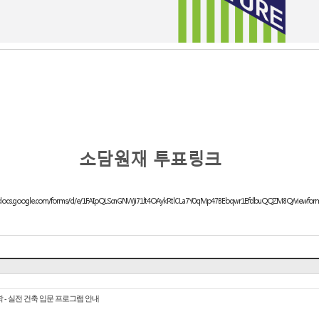
소담원재 투표링크
//docs.google.com/forms/d/e/1FAIpQLScnGNWji71lt4OAykRtlCLa7Y0qMp47BEbqwr1EfdbuQQZM8Q/viewfor
학 - 실전 건축 입문 프로그램 안내