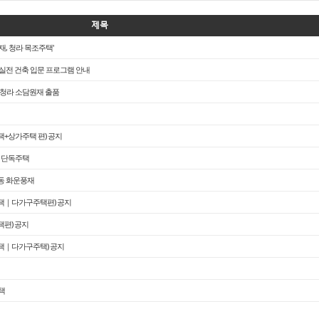
제목
, 청라 목조주택'
- 실전 건축 입문 프로그램 안내
- 청라 소담원재 출품
주택+상가주택 편) 공지
례 단독주택
풍동 화운풍재
독주택｜다가구주택편) 공지
택편) 공지
주택｜다가구주택) 공지
택