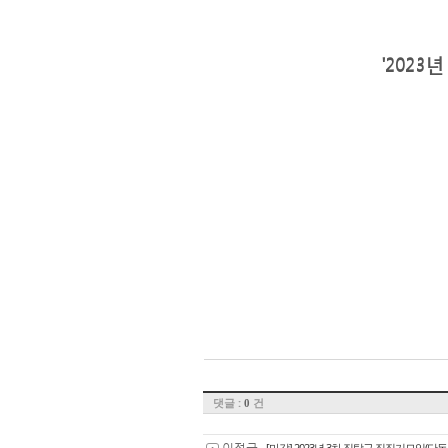
'202
댓글 :
건
0
이전글
[마감] 2023년 3차 집탐구 집짓기모임(