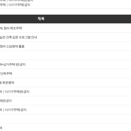
단독주택｜다가구주택) 공지
제목
, 청라 목조주택'
- 실전 건축 입문 프로그램 안내
- 청라 소담원재 출품
주택+상가주택 편) 공지
례 단독주택
풍동 화운풍재
독주택｜다가구주택편) 공지
택편) 공지
주택｜다가구주택) 공지
택