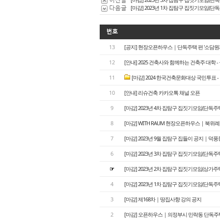
다음글
[마감] 2023년 1차 집탐구 집짓기모임(
번호
13
[공지] 현장오픈하우스｜단독주택 편 '소담원재
12
[안내] 2025 건축사와 함께하는 건축주 대학 
11
[마감] 2024 한국건축문화대상 국민투표 
10
[안내] 리슈건축 카카오톡 채널 오픈
9
[마감] 2023년 4차 집탐구 집짓기모임(단독
8
[마감] WITH RAUM 현장오픈하우스｜북위
7
[마감] 2023년 9월 집탐구 집들이 공지｜덕
6
[마감] 2023년 3차 집탐구 집짓기모임(단
☞
[마감] 2023년 2차 집탐구 집짓기모임(상가주
4
[마감] 2023년 1차 집탐구 집짓기모임(단독
3
[ 마감] 제168차｜땅집사향 강의 공지
2
[마감] 오픈하우스｜의정부시 민락동 단독주