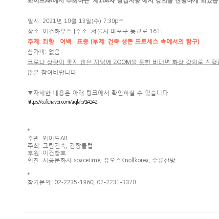
와이드AR에서 주최하는 '제168차 땅집사향'에서 강의를 진행하게 되었습
일시: 2021년 10월 13일(수) 7:30pm
장소: 이건하우스 [주소: 서울시 마포구 동교로 161]
주제: 좌향 · 여백 · 표층 (부제: 건축 생존 프로세스 속에서의 탐구)
참가비: 없음
코로나 상황이 좋지 않은 까닭에 ZOOM을 통한
비대면 화상 강의로 진행
많은 참여바랍니다.
▼자세한 내용은 아래 링크에서 확인하실 수 있습니다.
https://cafe.naver.com/aqlab/14142
*
주관: 와이드AR
주최: 그림건축, 간향클럽
후원: 이건창호
협찬: 시공문화사 spacetime, 유오스Knollkorea, 수류산방
*
참가문의: 02-2235-1960, 02-2231-3370