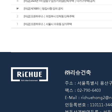
4
[마감] 2023년 1차 집탐구 집짓기모임(단독주택｜다가구주택) 공지
☞
[ 마감] 제168차｜땅집사향 강의 공지
2
[마감] 오픈하우스｜의정부시 민락동 단독주택
1
[마감] 오픈하우스｜서울시 수유동 상가주택
㈜리슈건축
주소 : 서울특별시 용산구 한강
팩스 : 02-790-6403
E-Mail : richuehong2
인등록번호 : 110111-344
부동산개발업등록 : 서울 08012