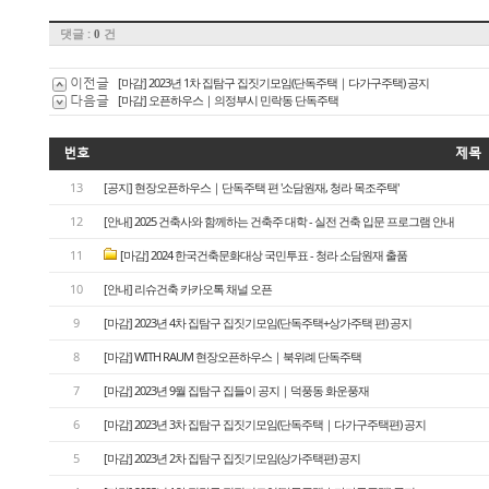
댓글 :
건
0
이전글
[마감] 2023년 1차 집탐구 집짓기모임(단독주택｜다가구주택) 공지
다음글
[마감] 오픈하우스｜의정부시 민락동 단독주택
번호
제목
13
[공지] 현장오픈하우스｜단독주택 편 '소담원재, 청라 목조주택'
12
[안내] 2025 건축사와 함께하는 건축주 대학 - 실전 건축 입문 프로그램 안내
11
[마감] 2024 한국건축문화대상 국민투표 - 청라 소담원재 출품
10
[안내] 리슈건축 카카오톡 채널 오픈
9
[마감] 2023년 4차 집탐구 집짓기모임(단독주택+상가주택 편) 공지
8
[마감] WITH RAUM 현장오픈하우스｜북위례 단독주택
7
[마감] 2023년 9월 집탐구 집들이 공지｜덕풍동 화운풍재
6
[마감] 2023년 3차 집탐구 집짓기모임(단독주택｜다가구주택편) 공지
5
[마감] 2023년 2차 집탐구 집짓기모임(상가주택편) 공지