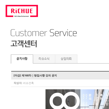
공지사항
리슈소식
상담의뢰
[ 마감] 제168차｜땅집사향 강의 공지
작성자:
리슈건축