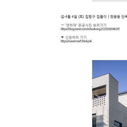
① 4월 4일 (토) 집탐구 집들이｜정왕동 단
▽ '연하재' 준공사진 보러가기
https://blog.naver.com/richuehong2/223926348297
▼ 신청하러 가기
https://naver.me/539wkp4J