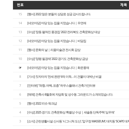
번호
제목
15
[행사] 2022 많은 분들의 상담료 성금 감사드립니다.
14
[네모마당] 마당 있는 집을 지었습니다｜우연재
13
[수상] '장동 펼쳐진 풍경집' 2022 전라북도 건축문화상 대상
12
[네모마당] 마당 있는 집을 지었습니다｜비담집
11
[행사] 문화의 날｜리움미술관 전시회 감상
10
[수상] '양평 필경재' 2022 경기도 건축문화상 금상
☞
[네모마당] 마당 있는 집을 지었습니다｜화운풍재
8
[기사] 짓자마자 '전세 완판' 6억 이득…이 건물이 대박난 비결
7
[인터뷰] "좌향, 여백, 표층" 하우스플래너 건축가인터뷰
6
[매체] 건축사 8월호에 자담회 및 성수동 그라운드가 소개되었습니다.
5
[행사] 2022 리슈 워크샵
4
[수상] 2025 경기도 건축문화상 특별상 수상｜새솔동 단독주택 '심우재'
3
[소식] 근린생활시설 신사동 '시그니쳐 도산', '압구정 MASSEUM', 대치동 'SCAPE 대치