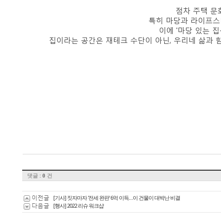
점차 주택 문
특히 마당과 라이프스
이에 '마당 있는 
집이라는 공간은 재테크 수단이 아닌, 우리네 삶과 
댓글 :
건
0
이전글
[기사] 짓자마자 '전세 완판' 6억 이득…이 건물이 대박난 비결
다음글
[행사] 2022 리슈 워크샵