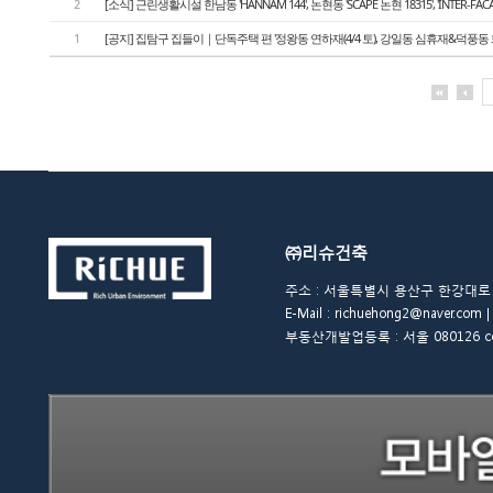
2
[소식] 근린생활시설 한남동 'HANNAM 144', 논현동 'SCAPE 논현 18315', 'INTER-FA
1
[공지] 집탐구 집들이｜단독주택 편 '정왕동 연하재(4/4 토), 강일동 심휴재&덕풍동 화운풍재
㈜리슈건축
주소 : 서울특별시 용산구 한강대로 48길 
E-Mail : richuehong2@naver.
부동산개발업등록 : 서울 080126 copyrigh