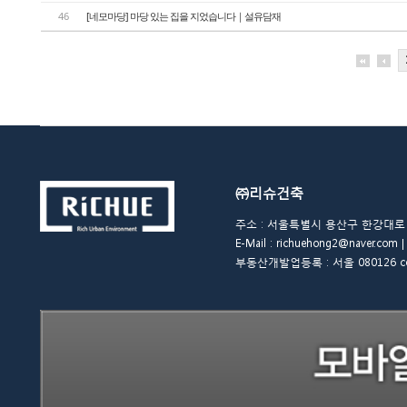
46
[네모마당] 마당 있는 집을 지었습니다｜설유담재
㈜리슈건축
주소 : 서울특별시 용산구 한강대로 48길 
E-Mail : richuehong2@naver.
부동산개발업등록 : 서울 080126 copyrigh