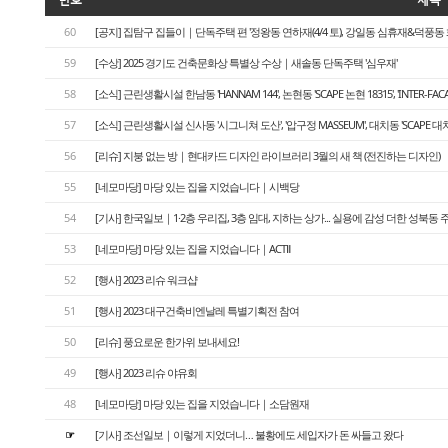
60
[공지] 집탐구 집들이｜단독주택 편 '정왕동 연하재(4/4 토), 강일동 심휴재&덕풍동 화운풍재
59
[수상] 2025 경기도 건축문화상 특별상 수상｜새솔동 단독주택 '심우재'
58
[소식] 근린생활시설 한남동 'HANNAM 144', 논현동 'SCAPE 논현 18315', 'INTER-FA
57
[소식] 근린생활시설 신사동 '시그니쳐 도산', '압구정 MASSEUM', 대치동 'SCAPE 대치
56
[리슈] 지붕 없는 방｜현대카드 디자인 라이브러리 3월의 새 책 (전진하는 디자인)
55
[네모마당] 마당 있는 집을 지었습니다｜시백당
54
[기사] 한국일보｜1·2층 우리집, 3층 임대, 지하는 상가... 실용에 감성 더한 성북동 
53
[네모마당] 마당 있는 집을 지었습니다｜ACTⅡ
52
[행사] 2023 리슈 워크샵
51
[행사] 2023 대구건축비엔날레 특별기획전 참여
50
[리슈] 풍요로운 한가위 보내세요!
49
[행사] 2023 리슈 야유회
48
[네모마당] 마당 있는 집을 지었습니다｜소담원재
☞
[기사] 조선일보｜이렇게 지었더니… 불황에도 세입자가 돈 싸들고 왔다