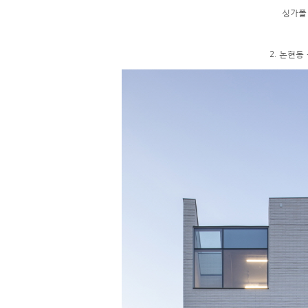
싱가폴
​2. 논현동