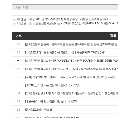
댓글 :
건
0
이전글
[수상] 2025 경기도 건축문화상 특별상 수상｜새솔동 단독주택 '심우재'
다음글
[소식] 근린생활시설 신사동 '시그니쳐 도산', '압구정 MASSEUM', 대치동 'SCAPE 
번호
제목
60
[공지] 집탐구 집들이｜단독주택 편 '정왕동 연하재(4/4 토), 강일동 심휴재&덕풍동 화운풍재
59
[수상] 2025 경기도 건축문화상 특별상 수상｜새솔동 단독주택 '심우재'
☞
[소식] 근린생활시설 한남동 'HANNAM 144', 논현동 'SCAPE 논현 18315', 'INTER-FA
57
[소식] 근린생활시설 신사동 '시그니쳐 도산', '압구정 MASSEUM', 대치동 'SCAPE 대치
56
[리슈] 지붕 없는 방｜현대카드 디자인 라이브러리 3월의 새 책 (전진하는 디자인)
55
[네모마당] 마당 있는 집을 지었습니다｜시백당
54
[기사] 한국일보｜1·2층 우리집, 3층 임대, 지하는 상가... 실용에 감성 더한 성북동 
53
[네모마당] 마당 있는 집을 지었습니다｜ACTⅡ
52
[행사] 2023 리슈 워크샵
51
[행사] 2023 대구건축비엔날레 특별기획전 참여