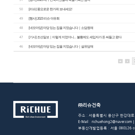
50
[리슈] 풍요로운 한가위 보내세요!
49
[행사] 2023 리슈 야유회
48
[네모마당] 마당 있는 집을 지었습니다｜소담원재
47
[기사] 조선일보｜이렇게 지었더니… 불황에도 세입자가 돈 싸들고 왔다
46
[네모마당] 마당 있는 집을 지었습니다｜설유담재
㈜리슈건축
주소 : 서울특별시 용산구 한강대로 48길 
E-Mail : richuehong2@naver.
부동산개발업등록 : 서울 080126 copyrigh