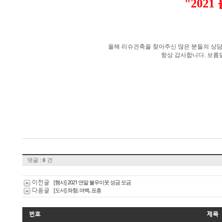
"202
올해 리슈건축을 찾아주신 많은 분들의 상
항상 감사합니다.
보름
댓글 :
건
0
이전글
[행사] 2021 연말 불우이웃 성금 모금
다음글
[도서] 좌향, 여백, 표층
번호
제목