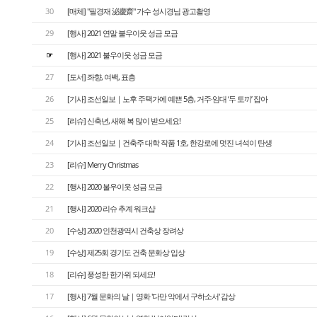
30
[매체] "필경재 泌慶齋" 가수 성시경님 광고촬영
29
[행사] 2021 연말 불우이웃 성금 모금
☞
[행사] 2021 불우이웃 성금 모금
27
[도서] 좌향, 여백, 표층
26
[기사] 조선일보｜노후 주택가에 예쁜 5층, 거주·임대 ‘두 토끼’ 잡아
25
[리슈] 신축년, 새해 복 많이 받으세요!
24
[기사] 조선일보｜건축주 대학 작품 1호, 한강로에 멋진 녀석이 탄생
23
[리슈] Merry Christmas
22
[행사] 2020 불우이웃 성금 모금
21
[행사] 2020 리슈 추계 워크샵
20
[수상] 2020 인천광역시 건축상 장려상
19
[수상] 제25회 경기도 건축 문화상 입상
18
[리슈] 풍성한 한가위 되세요!
17
[행사] 7월 문화의 날｜영화 '다만 악에서 구하소서' 감상