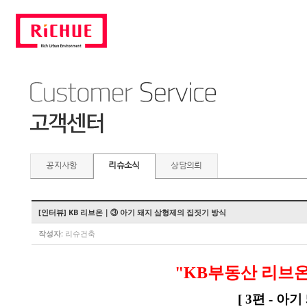
공지사항
리슈소식
상담의뢰
[인터뷰] KB 리브온｜③ 아기 돼지 삼형제의 집짓기 방식
작성자:
리슈건축
"KB부동산 리브
[ 3편 - 