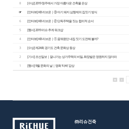
8
[수상] 2019 청주에서 가장 아름다운 건축물 은상
☞
[인터뷰] KB 리브온｜③ 아기 돼지 삼형제의 집짓기 방식
6
[인터뷰] KB 리브온｜② 단독주택을 짓는 합리적 순서
5
[행사] 2019 리슈 추계 워크샵
4
[인터뷰] KB 리브온｜① 꿈꿔왔던 내집 짓기 도전해 볼까?
3
[수상] 제24회 경기도 건축 문화상 동상
2
[기사] 조선일보｜잘나가는 상가주택의 비밀, 화장발은 영원하지 않더라
1
[행사] 9월 문화의 날｜영화 '타짜' 감상
㈜리슈건축