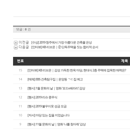
댓글 :
건
0
이전글
[수상] 2019 청주에서 가장 아름다운 건축물 은상
다음글
[인터뷰] KB 리브온｜② 단독주택을 짓는 합리적 순서
번호
제목
15
[인터뷰] KB 리브온｜감성 가득한 한옥 마당, 현대식 2층 주택에 접목한 매력은?
14
[매체] EBS 건축탐구집｜운양동 ㄱㄷ집 예고
13
[행사] 1월 문화의 날｜영화 '포드v페라리' 감상
12
[행사] 2019 리슈 종무식
11
[행사] 2019 불우이웃 성금 모금
10
[저서] 마당 있는 집을 지었습니다
9
[행사] 11월 문화의 날｜영화 '나를 찾아줘' 감상