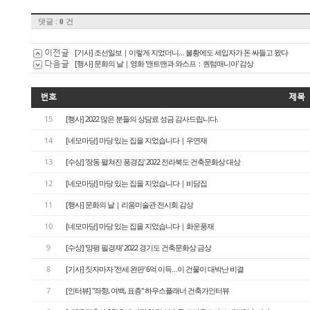
댓글 :
건
0
이전글
[기사] 조선일보｜이렇게 지었더니… 불황에도 세입자가 돈 싸들고 왔다
다음글
[행사] 문화의 날｜영화 '앤트맨과 와스프：퀀텀매니아' 감상
번호
제목
15
[행사] 2022 많은 분들의 상담료 성금 감사드립니다.
14
[네모마당] 마당 있는 집을 지었습니다｜우연재
13
[수상] '장동 펼쳐진 풍경집' 2022 전라북도 건축문화상 대상
12
[네모마당] 마당 있는 집을 지었습니다｜비담집
11
[행사] 문화의 날｜리움미술관 전시회 감상
10
[네모마당] 마당 있는 집을 지었습니다｜화운풍재
9
[수상] '양평 필경재' 2022 경기도 건축문화상 금상
8
[기사] 짓자마자 '전세 완판' 6억 이득…이 건물이 대박난 비결
7
[인터뷰] "좌향, 여백, 표층" 하우스플래너 건축가인터뷰