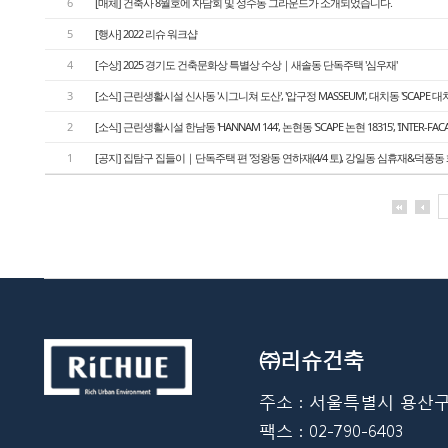
6
[매체] 건축사 8월호에 자담회 및 성수동 그라운드가 소개되었습니다.
5
[행사] 2022 리슈 워크샵
4
[수상] 2025 경기도 건축문화상 특별상 수상｜새솔동 단독주택 '심우재'
3
[소식] 근린생활시설 신사동 '시그니쳐 도산', '압구정 MASSEUM', 대치동 'SCAPE 대치
2
[소식] 근린생활시설 한남동 'HANNAM 144', 논현동 'SCAPE 논현 18315', 'INTER-FA
1
[공지] 집탐구 집들이｜단독주택 편 '정왕동 연하재(4/4 토), 강일동 심휴재&덕풍동 화운풍재
㈜리슈건축
주소 : 서울특별시 용산구 한강
팩스 : 02-790-6403