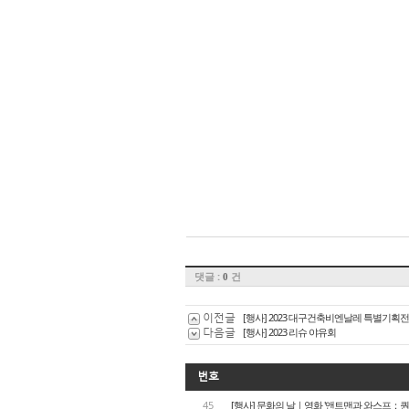
댓글 :
건
0
이전글
[행사] 2023 대구건축비엔날레 특별기획전
다음글
[행사] 2023 리슈 야유회
번호
45
[행사] 문화의 날｜영화 '앤트맨과 와스프：