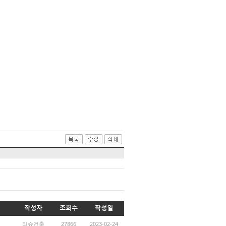
작성자
조회수
작성일
리슈건축
27866
2023-02-24