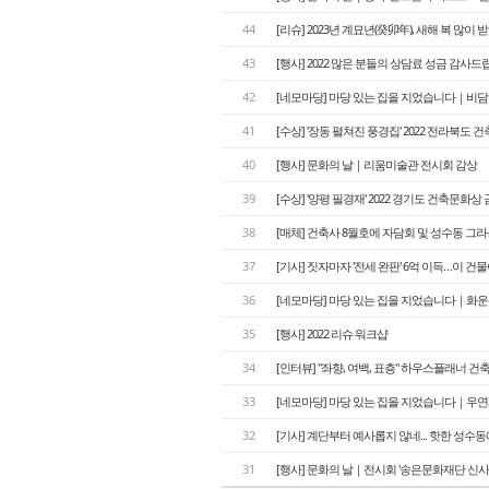
44
[리슈] 2023년 계묘년(癸卯年), 새해 복 많이 
43
[행사] 2022 많은 분들의 상담료 성금 감사드
42
[네모마당] 마당 있는 집을 지었습니다｜비
41
[수상] '장동 펼쳐진 풍경집' 2022 전라북도
40
[행사] 문화의 날｜리움미술관 전시회 감상
39
[수상] '양평 필경재' 2022 경기도 건축문화상
38
[매체] 건축사 8월호에 자담회 및 성수동 
37
[기사] 짓자마자 '전세 완판' 6억 이득…이 건
36
[네모마당] 마당 있는 집을 지었습니다｜화
35
[행사] 2022 리슈 워크샵
34
[인터뷰] "좌향, 여백, 표층" 하우스플래너 
33
[네모마당] 마당 있는 집을 지었습니다｜우
32
[기사] 계단부터 예사롭지 않네... 핫한 성수
31
[행사] 문화의 날｜전시회 '송은문화재단 신사옥