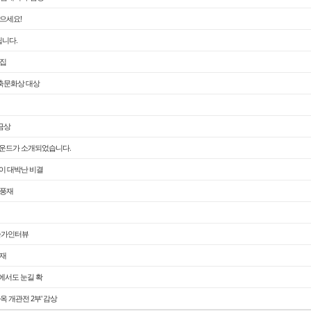
받으세요!
립니다.
담집
 건축문화상 대상
 금상
그라운드가 소개되었습니다.
물이 대박난 비결
운풍재
건축가인터뷰
연재
동에서도 눈길 확
 개관전 2부' 감상