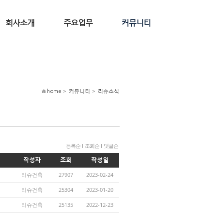
회사소개
주요업무
커뮤니티
home > 커뮤니티 >
리슈소식
등록순
l
조회순
l
댓글순
작성자
조회
작성일
리슈건축
27907
2023-02-24
리슈건축
25304
2023-01-20
리슈건축
25135
2022-12-23