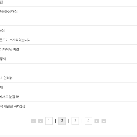
담집
 건축문화상 대상
 금상
그라운드가 소개되었습니다.
물이 대박난 비결
운풍재
건축가인터뷰
연재
동에서도 눈길 확
 개관전 2부' 감상
1
|
2
|
3
|
4