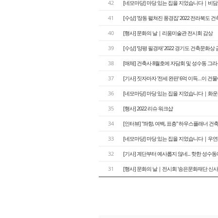
42
[네모마당] 마당 있는 집을 지었습니다｜비
41
[수상] '장동 펼쳐진 풍경집' 2022 전라북도
40
[행사] 문화의 날｜리움미술관 전시회 감상
39
[수상] '양평 필경재' 2022 경기도 건축문화상
38
[매체] 건축사 8월호에 자담회 및 성수동 
37
[기사] 짓자마자 '전세 완판' 6억 이득…이 건
36
[네모마당] 마당 있는 집을 지었습니다｜화
35
[행사] 2022 리슈 워크샵
34
[인터뷰] "좌향, 여백, 표층" 하우스플래너 
33
[네모마당] 마당 있는 집을 지었습니다｜우
32
[기사] 계단부터 예사롭지 않네... 핫한 성수
31
[행사] 문화의 날｜전시회 '송은문화재단 신사옥