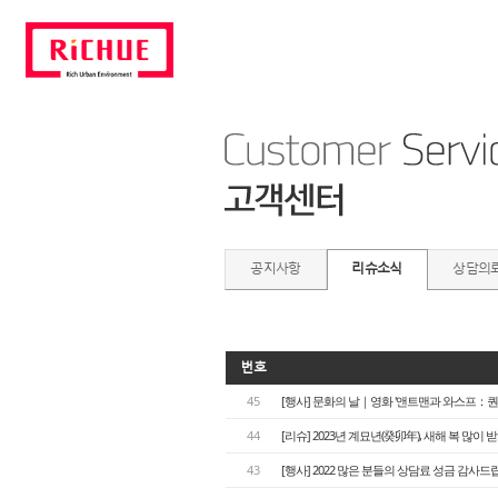
공지사항
리슈소식
상담의
번호
45
[행사] 문화의 날｜영화 '앤트맨과 와스프：
44
[리슈] 2023년 계묘년(癸卯年), 새해 복 많이 
43
[행사] 2022 많은 분들의 상담료 성금 감사드