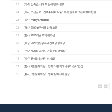
25
[리슈] 신축년, 새해 복 많이 받으세요!
24
[기사] 조선일보｜건축주 대학 작품 1호, 한강로에 멋진 녀석이 탄생
23
[리슈] Merry Christmas
22
[행사] 2020 불우이웃 성금 모금
21
[행사] 2020 리슈 추계 워크샵
20
[수상] 2020 인천광역시 건축상 장려상
19
[수상] 제25회 경기도 건축 문화상 입상
18
[리슈] 풍성한 한가위 되세요!
17
[행사] 7월 문화의 날｜영화 '다만 악에서 구하소서' 감상
16
[행사] 6월 문화의 날｜영화 '살아있다' 감상