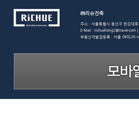
㈜리슈건축
주소 : 서울특별시 용산구 한강대로 48길 
E-Mail : richuehong2@naver.
부동산개발업등록 : 서울 080126 copyrigh