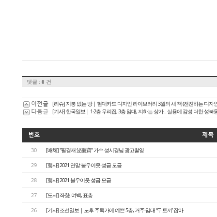
​​
댓글 :
건
0
이전글
[리슈] 지붕 없는 방｜현대카드 디자인 라이브러리 3월의 새 책 (전진하는 디자인
다음글
[기사] 한국일보｜1·2층 우리집, 3층 임대, 지하는 상가... 실용에 감성 더한 성북
번호
제목
30
[매체] "필경재 泌慶齋" 가수 성시경님 광고촬영
29
[행사] 2021 연말 불우이웃 성금 모금
28
[행사] 2021 불우이웃 성금 모금
27
[도서] 좌향, 여백, 표층
26
[기사] 조선일보｜노후 주택가에 예쁜 5층, 거주·임대 ‘두 토끼’ 잡아